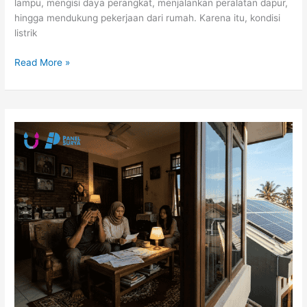
lampu, mengisi daya perangkat, menjalankan peralatan dapur,
hingga mendukung pekerjaan dari rumah. Karena itu, kondisi
listrik
Read More »
Listrik
Mahal
Tiap
Bulan
dan
Cara
Menguranginya
dengan
Panel
Surya