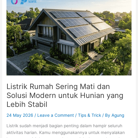
Rumah
Sering
Mati
dan
Solusi
Modern
untuk
Hunian
yang
Lebih
Stabil
Listrik Rumah Sering Mati dan
Solusi Modern untuk Hunian yang
Lebih Stabil
24 May 2026
/
Leave a Comment
/
Tips & Trick
/ By
Agung
Listrik sudah menjadi bagian penting dalam hampir seluruh
aktivitas harian. Kamu menggunakannya untuk menyalakan