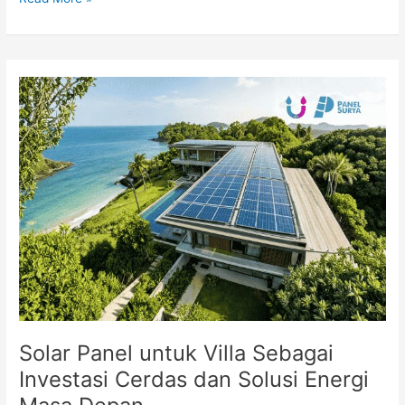
Solar
Panel
untuk
Villa
Sebagai
Investasi
Cerdas
dan
Solusi
Energi
Masa
Depan
Solar Panel untuk Villa Sebagai
Investasi Cerdas dan Solusi Energi