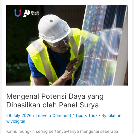
Mengenal
Potensi
Daya
yang
Dihasilkan
oleh
Panel
Surya
Mengenal Potensi Daya yang
Dihasilkan oleh Panel Surya
29 July 2026
/
Leave a Comment
/
Tips & Trick
/ By
lukman
wividigital
Kamu mungkin sering bertanya-tanya mengenai seberapa