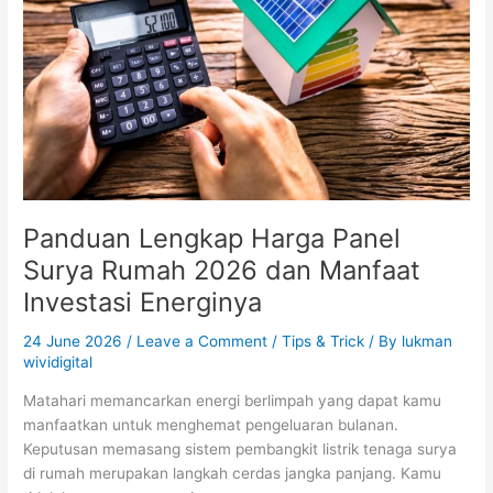
Surya
Rumah
2026
dan
Manfaat
Investasi
Energinya
Panduan Lengkap Harga Panel
Surya Rumah 2026 dan Manfaat
Investasi Energinya
24 June 2026
/
Leave a Comment
/
Tips & Trick
/ By
lukman
wividigital
Matahari memancarkan energi berlimpah yang dapat kamu
manfaatkan untuk menghemat pengeluaran bulanan.
Keputusan memasang sistem pembangkit listrik tenaga surya
di rumah merupakan langkah cerdas jangka panjang. Kamu