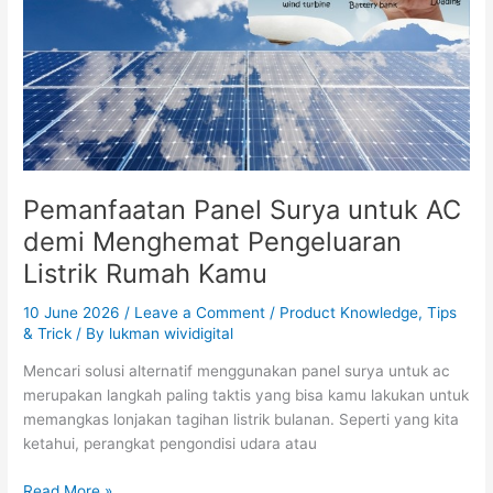
demi
Menghemat
Pengeluaran
Listrik
Rumah
Kamu
Pemanfaatan Panel Surya untuk AC
demi Menghemat Pengeluaran
Listrik Rumah Kamu
10 June 2026
/
Leave a Comment
/
Product Knowledge
,
Tips
& Trick
/ By
lukman wividigital
Mencari solusi alternatif menggunakan panel surya untuk ac
merupakan langkah paling taktis yang bisa kamu lakukan untuk
memangkas lonjakan tagihan listrik bulanan. Seperti yang kita
ketahui, perangkat pengondisi udara atau
Read More »