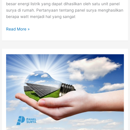
besar energi listrik yang dapat dihasilkan oleh satu unit panel
surya di rumah. Pertanyaan tentang panel surya menghasilkan
berapa watt menjadi hal yang sangat
Read More »
Solusi
Hemat
Energi:
Panduan
Lengkap
Pasang
Panel
Surya
untuk
Rumah
Kamu