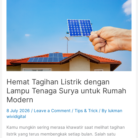
Listrik
dengan
Lampu
Tenaga
Surya
untuk
Rumah
Modern
Hemat Tagihan Listrik dengan
Lampu Tenaga Surya untuk Rumah
Modern
8 July 2026
/
Leave a Comment
/
Tips & Trick
/ By
lukman
wividigital
Kamu mungkin sering merasa khawatir saat melihat tagihan
listrik yang terus membengkak setiap bulan. Salah satu