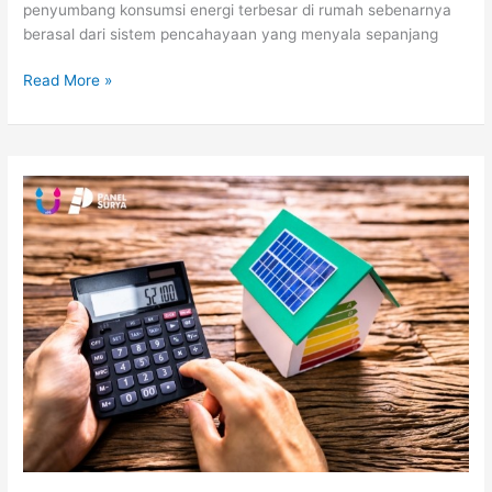
penyumbang konsumsi energi terbesar di rumah sebenarnya
berasal dari sistem pencahayaan yang menyala sepanjang
Read More »
Meningkatkan
Nilai
Properti
dan
Gaya
Hidup
Modern
dengan
Panel
Surya