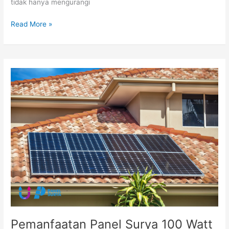
tidak hanya mengurangi
Read More »
Pemanfaatan
Panel
Surya
100
Watt
untuk
Solusi
Listrik
Mandiri
Skala
Kecil
di
Rumah
Pemanfaatan Panel Surya 100 Watt