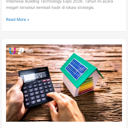
Indonesia Building Technology Expo 2026. Tahun ini acara
megah tersebut kembali hadir di lokasi strategis.
Read More »
Meningkatkan
Nilai
Properti
dan
Gaya
Hidup
Modern
dengan
Panel
Surya