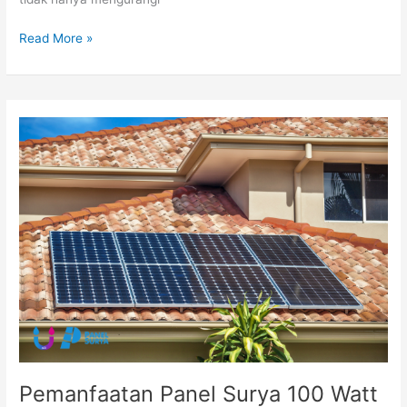
Read More »
Pemanfaatan
Panel
Surya
100
Watt
untuk
Solusi
Listrik
Mandiri
Skala
Kecil
di
Rumah
Pemanfaatan Panel Surya 100 Watt