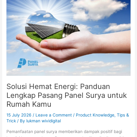
Hemat
Energi:
Panduan
Lengkap
Pasang
Panel
Surya
untuk
Rumah
Kamu
Solusi Hemat Energi: Panduan
Lengkap Pasang Panel Surya untuk
Rumah Kamu
15 July 2026
/
Leave a Comment
/
Product Knowledge
,
Tips &
Trick
/ By
lukman wividigital
Pemanfaatan panel surya memberikan dampak positif bagi