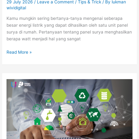
29 July 2026
/
Leave a Comment
/
Tips & Trick
/ By
lukman
wividigital
Kamu mungkin sering bertanya-tanya mengenai seberapa
besar energi listrik yang dapat dihasilkan oleh satu unit panel
surya di rumah. Pertanyaan tentang panel surya menghasilkan
berapa watt menjadi hal yang sangat
Read More »
Investasi
Cerdas
Panel
Surya
Untuk
Gaya
Hidup
Modern
Kamu