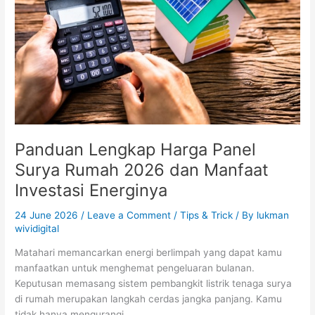
Surya
Rumah
2026
dan
Manfaat
Investasi
Energinya
Panduan Lengkap Harga Panel
Surya Rumah 2026 dan Manfaat
Investasi Energinya
24 June 2026
/
Leave a Comment
/
Tips & Trick
/ By
lukman
wividigital
Matahari memancarkan energi berlimpah yang dapat kamu
manfaatkan untuk menghemat pengeluaran bulanan.
Keputusan memasang sistem pembangkit listrik tenaga surya
di rumah merupakan langkah cerdas jangka panjang. Kamu
tidak hanya mengurangi