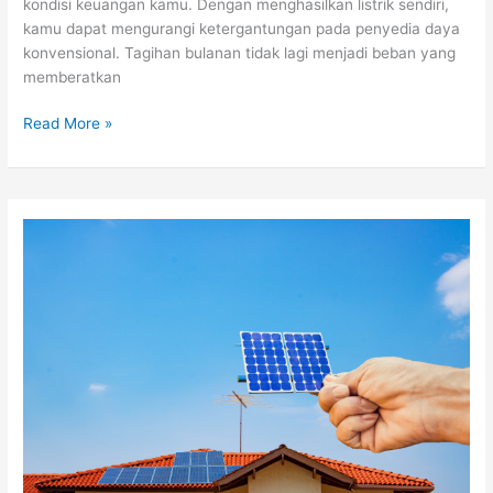
kondisi keuangan kamu. Dengan menghasilkan listrik sendiri,
kamu dapat mengurangi ketergantungan pada penyedia daya
konvensional. Tagihan bulanan tidak lagi menjadi beban yang
memberatkan
Read More »
Hemat
Tagihan
Listrik
dengan
Lampu
Tenaga
Surya
untuk
Rumah
Modern