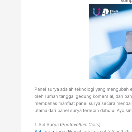
Komp
Panel surya adalah teknologi yang mengubah en
oleh rumah tangga, gedung komersial, dan bahk
membahas manfaat panel surya secara menda
utama dari panel surya terlebih dahulu. Ayo si
1. Sel Surya (
Photovoltaic Cells
)
Sel surya
, juga dikenal sebagai sel
fotovoltaik
,