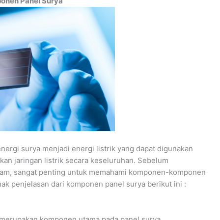
onen Panel Surya
ergi surya menjadi energi listrik yang dapat digunakan
an jaringan listrik secara keseluruhan. Sebelum
lam, sangat penting untuk memahami komponen-komponen
mak penjelasan dari
komponen panel surya
berikut ini :
 merupakan komponen utama pada panel surya.