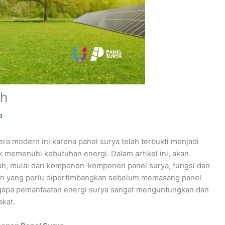
ah
a
ra modern ini karena panel surya telah terbukti menjadi
k memenuhi kebutuhan energi. Dalam artikel ini, akan
lah, mulai dari komponen-komponen panel surya, fungsi dan
gan yang perlu dipertimbangkan sebelum memasang panel
engapa pemanfaatan energi surya sangat menguntungkan dan
akat.