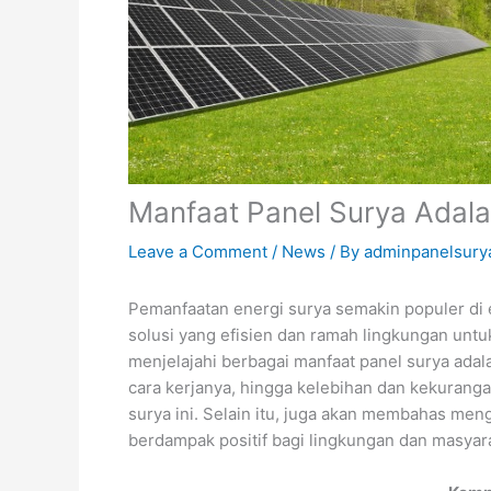
Manfaat Panel Surya Adal
Leave a Comment
/
News
/ By
adminpanelsury
Pemanfaatan energi surya semakin populer di e
solusi yang efisien dan ramah lingkungan untu
menjelajahi berbagai manfaat panel surya ada
cara kerjanya, hingga kelebihan dan kekuran
surya ini. Selain itu, juga akan membahas m
berdampak positif bagi lingkungan dan masyar